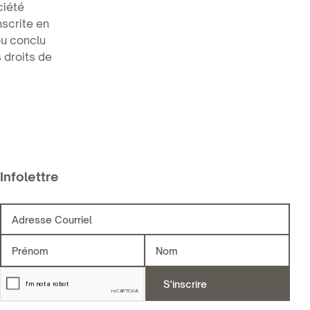
été
nscrite en
ou conclu
 droits de
Infolettre