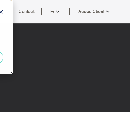
logue
Contact
Fr
Accès Client
d