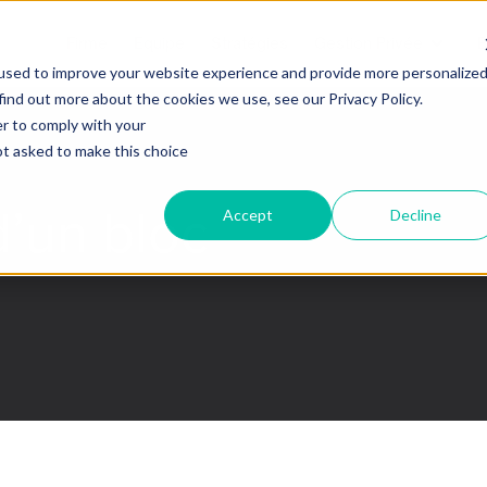
Firme
Equipe
Stratégies
Gestion Privée
B
used to improve your website experience and provide more personalize
find out more about the cookies we use, see our Privacy Policy.
er to comply with your
not asked to make this choice
d’un bloc
Accept
Decline