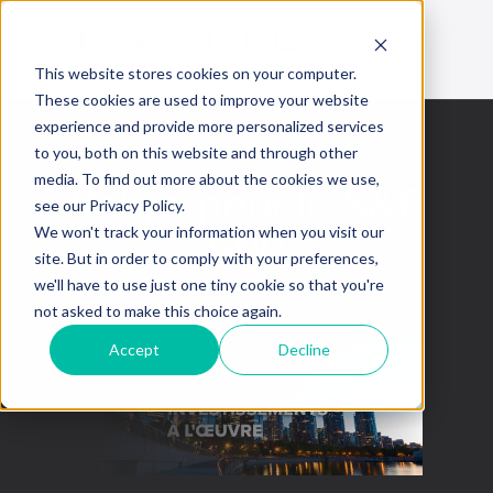
This website stores cookies on your computer.
These cookies are used to improve your website
experience and provide more personalized services
to you, both on this website and through other
media. To find out more about the cookies we use,
Rallye pour le S&P
see our Privacy Policy.
500
We won't track your information when you visit our
site. But in order to comply with your preferences,
we'll have to use just one tiny cookie so that you're
La semaine en bref
February 9, 2024
not asked to make this choice again.
Accept
Decline