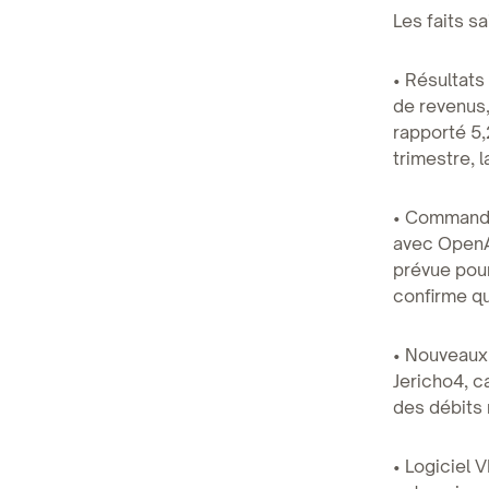
Les faits sa
• Résultats
de revenus,
rapporté 5,
trimestre, 
• Commande
avec OpenA
prévue pour
confirme q
• Nouveaux 
Jericho4, c
des débits 
• Logiciel