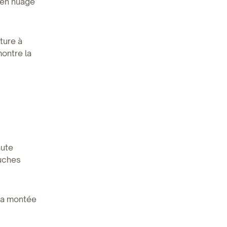
 en nuage
ture à
montre la
aute
uches
 la montée