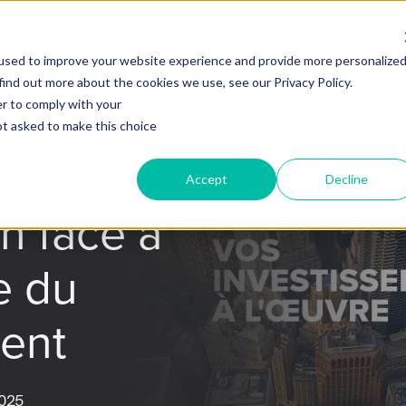
Firme
Equipe
Stratégies
Gestion Privée
Blogue
used to improve your website experience and provide more personalize
find out more about the cookies we use, see our Privacy Policy.
er to comply with your
not asked to make this choice
s
Accept
Decline
n face à
e du
ent
2025