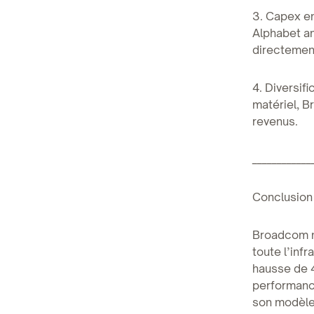
3. Capex en
Alphabet an
directemen
4. Diversif
matériel, B
revenus.
____________
Conclusion
Broadcom n’
toute l’inf
hausse de 4
performance
son modèle 