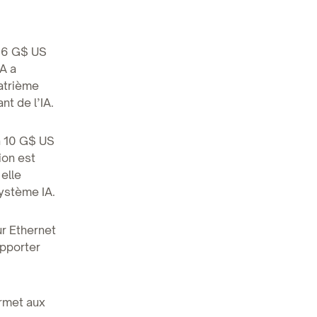
 16 G$ US
IA a
atrième
nt de l’IA.
 10 G$ US
ion est
elle
ystème IA.
ur Ethernet
upporter
rmet aux