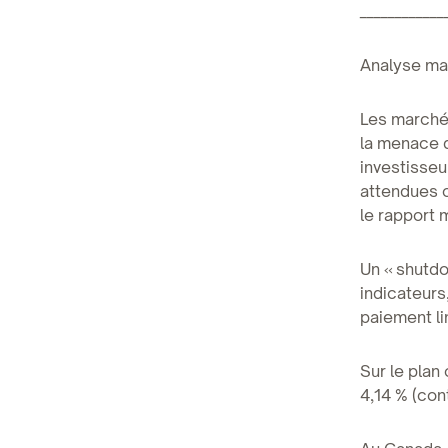
____________
Analyse m
Les marchés
la menace d
investisseu
attendues c
le rapport 
Un « shutdo
indicateurs
paiement li
Sur le plan
4,14 % (con