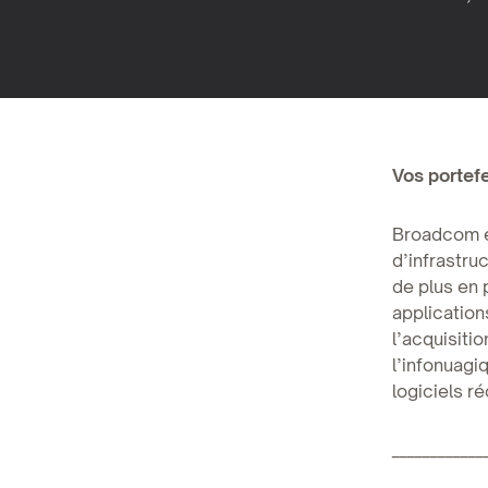
Vos portefe
Broadcom e
d’infrastru
de plus en 
application
l’acquisit
l’infonuagi
logiciels r
____________