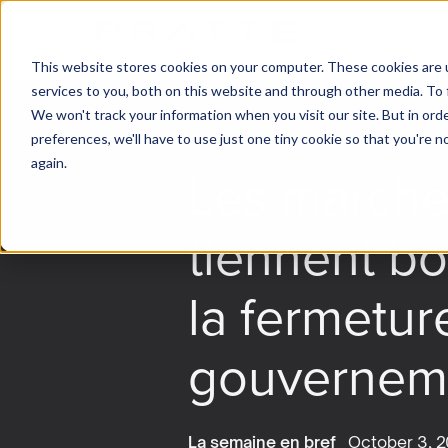
This website stores cookies on your computer. These cookies are 
services to you, both on this website and through other media. To 
We won't track your information when you visit our site. But in ord
preferences, we'll have to use just one tiny cookie so that you're 
again.
Les marché
tiennent bo
la fermetur
gouvernem
La semaine en bref
October 3, 