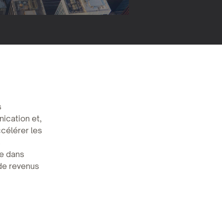
s
ication et,
célérer les
s
ée dans
 de revenus