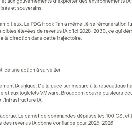
s et aux gouvernements d’exploiter des environnements IA
risés et souverains.
 ambitieux. Le PDG Hock Tan a même lié sa rémunération fu
de cibles élevées de revenus IA d’ici 2028–2030, ce qui dé
e la direction dans cette trajectoire.
____________________________
t-ce une action à surveiller
nement IA unique. De la puce sur mesure à la réseautique h
e et aux logiciels VMware, Broadcom couvre plusieurs co
 l’infrastructure IA.
té accrue. Le carnet de commandes dépasse les 100 G$, et
le des revenus IA donne confiance pour 2025–2026.