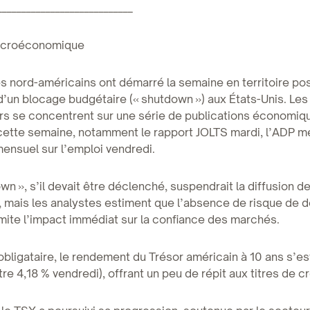
____________________________
acroéconomique
 nord-américains ont démarré la semaine en territoire pos
’un blocage budgétaire (« shutdown ») aux États-Unis. Les
rs se concentrent sur une série de publications économiq
ette semaine, notamment le rapport JOLTS mardi, l’ADP me
mensuel sur l’emploi vendredi.
wn », s’il devait être déclenché, suspendrait la diffusion d
, mais les analystes estiment que l’absence de risque de d
mite l’impact immédiat sur la confiance des marchés.
 obligataire, le rendement du Trésor américain à 10 ans s’e
tre 4,18 % vendredi), offrant un peu de répit aux titres de c