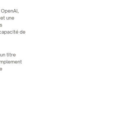
c OpenAI,
 et une
es
 capacité de
n titre
simplement
de