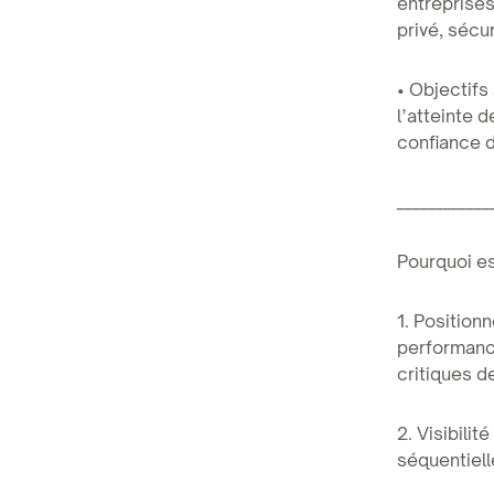
entreprise
privé, sécu
• Objectifs
l’atteinte 
confiance d
____________
Pourquoi es
1. Position
performanc
critiques de
2. Visibili
séquentiel