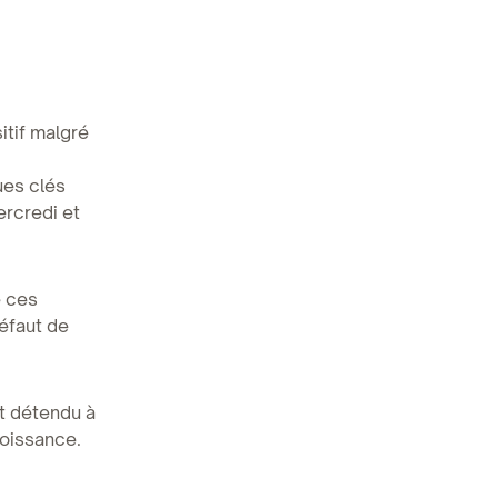
itif malgré
ues clés
rcredi et
e ces
éfaut de
st détendu à
roissance.