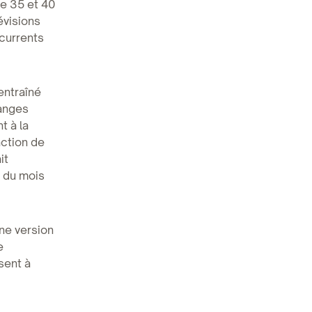
re 35 et 40
évisions
currents
entraîné
hanges
t à la
action de
it
t du mois
une version
e
sent à