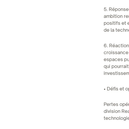
5. Réponse 
ambition re
positifs et
de la techn
6. Réaction
croissance
espaces pub
qui pourrai
investisse
• Défis et 
Pertes opér
division Re
technologie