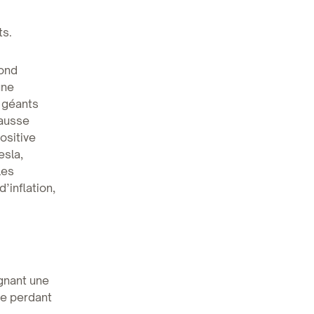
ts.
bond
une
s géants
hausse
ositive
esla,
les
’inflation,
agnant une
te perdant