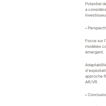
Potentiel d
a considér
investisseu
• Perspecti
Focus sur l
modèles co
émergent.
Adaptabilit
d’exploitat
approche fl
AR/VR.
• Conclusi