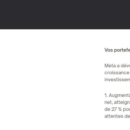
Vos portefe
Meta a dévo
croissance 
investisseme
1. Augmenta
net, atteign
de 27 % pou
attentes de