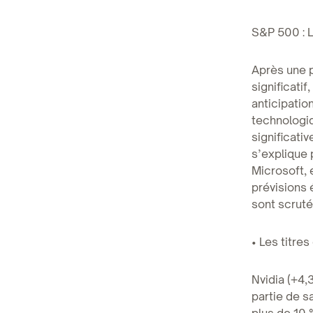
S&P 500 : L
Après une 
significati
anticipatio
technologi
significati
s’explique 
Microsoft, e
prévisions 
sont scruté
• Les titres
Nvidia (+4,
partie de s
plus de 10 