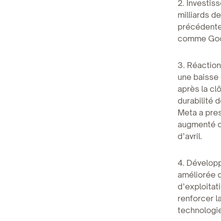
2. Investis
milliards d
précédentes
comme Googl
3. Réaction
une baisse 
après la cl
durabilité 
Meta a pres
augmenté de
d’avril.
4. Développ
améliorée d
d’exploitat
renforcer l
technologi