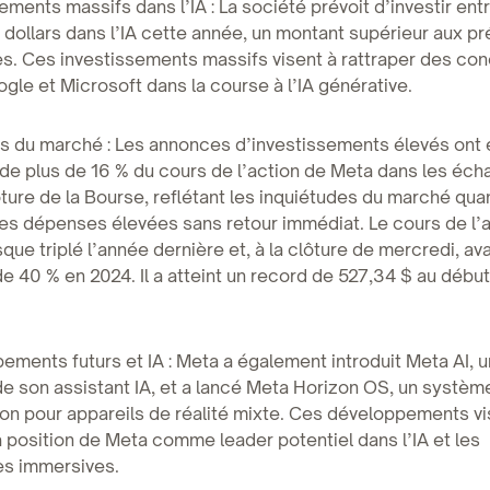
sements massifs dans l’IA : La société prévoit d’investir ent
e dollars dans l’IA cette année, un montant supérieur aux pr
. Ces investissements massifs visent à rattraper des con
e et Microsoft dans la course à l’IA générative.
s du marché : Les annonces d’investissements élevés ont 
de plus de 16 % du cours de l’action de Meta dans les éc
ôture de la Bourse, reflétant les inquiétudes du marché quan
des dépenses élevées sans retour immédiat. Le cours de l’
que triplé l’année dernière et, à la clôture de mercredi, ava
 40 % en 2024. Il a atteint un record de 527,34 $ au débu
ements futurs et IA : Meta a également introduit Meta AI, 
e son assistant IA, et a lancé Meta Horizon OS, un systèm
ion pour appareils de réalité mixte. Ces développements vi
a position de Meta comme leader potentiel dans l’IA et les
es immersives.