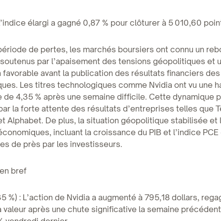
’indice élargi a gagné 0,87 % pour clôturer à 5 010,60 poin
période de pertes, les marchés boursiers ont connu un re
f, soutenus par l’apaisement des tensions géopolitiques et 
n favorable avant la publication des résultats financiers de
ques. Les titres technologiques comme Nvidia ont vu une 
ve de 4,35 % après une semaine difficile. Cette dynamique p
par la forte attente des résultats d’entreprises telles que T
t Alphabet. De plus, la situation géopolitique stabilisée et 
économiques, incluant la croissance du PIB et l’indice PCE d
es de près par les investisseurs.
 en bref
35 %) : L’action de Nvidia a augmenté à 795,18 dollars, reg
a valeur après une chute significative la semaine précéden
% vendredi dernier.