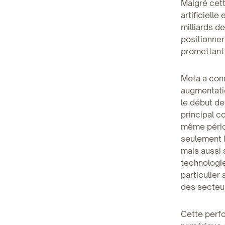
Malgré cett
artificiell
milliards d
positionne
promettant 
Meta a con
augmentatio
le début de
principal c
même périod
seulement l
mais aussi 
technologie
particulier 
des secteur
Cette perfo