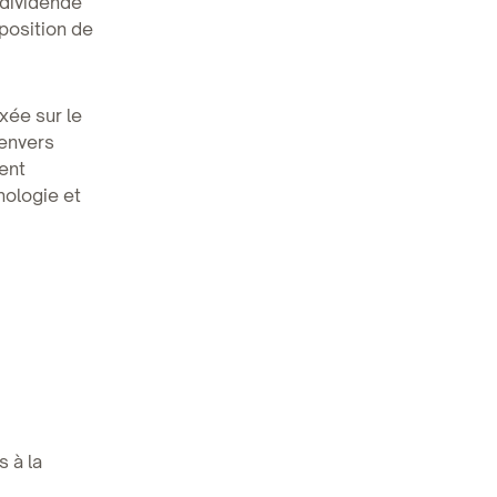
 dividende
 position de
xée sur le
 envers
ent
nologie et
.
s à la