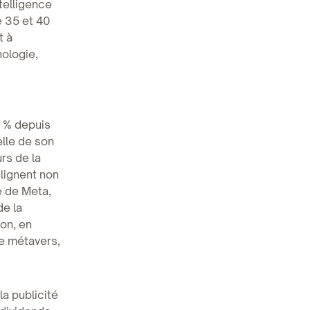
telligence
e 35 et 40
t à
ologie,
0 % depuis
lle de son
rs de la
lignent non
e de Meta,
de la
ion, en
le métavers,
a publicité