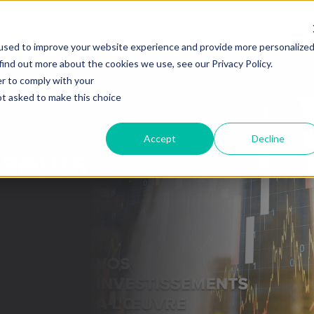
Firme
Equipe
Stratégies
Gestion Privée
Blogue
used to improve your website experience and provide more personalize
find out more about the cookies we use, see our Privacy Policy.
er to comply with your
not asked to make this choice
Accept
Decline
sseurs