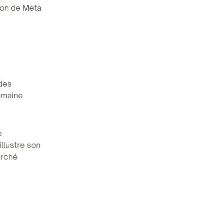
tion de Meta
 des
omaine
e
llustre son
arché