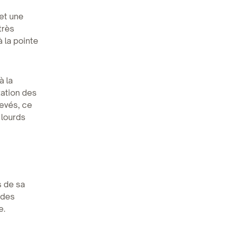
et une
très
à la pointe
à la
ation des
levés, ce
 lourds
s de sa
 des
e.