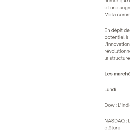
numérique e
et une augm
Meta comme
En dépit de
potentiel 
l’innovatio
révolutionn
la structur
Les marché
Lundi
Dow : L’ind
NASDAQ : L’
clôture.