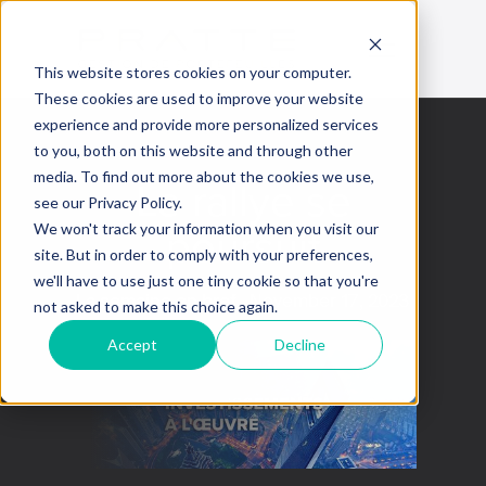
This website stores cookies on your computer.
These cookies are used to improve your website
experience and provide more personalized services
to you, both on this website and through other
media. To find out more about the cookies we use,
Le rallye se
see our Privacy Policy.
poursuit
We won't track your information when you visit our
site. But in order to comply with your preferences,
we'll have to use just one tiny cookie so that you're
La semaine en bref
November 17, 2023
not asked to make this choice again.
Accept
Decline