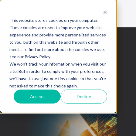
This website stores cookies on your computer.
These cookies are used to improve your website
experience and provide more personalized services
to you, both on this website and through other
media. To find out more about the cookies we use,
La saison des
see our Privacy Policy.
résultats
We won't track your information when you visit our
site. But in order to comply with your preferences,
commence
we'll have to use just one tiny cookie so that you're
not asked to make this choice again.
Accept
Decline
La semaine en bref
April 12, 2024