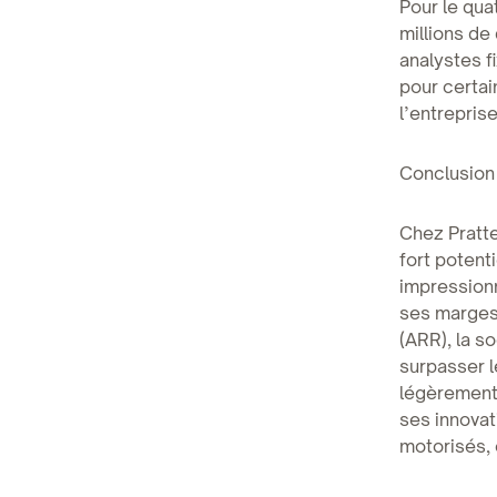
Pour le qua
millions de 
analystes f
pour certai
l’entreprise
Conclusion
Chez Pratte
fort potent
impressionn
ses marges
(ARR), la s
surpasser l
légèrement 
ses innovat
motorisés, 