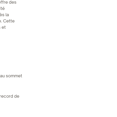
offre des
ité
ès la
e. Cette
 et
veau sommet
 record de