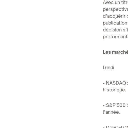
Avec un tit
perspective
d’acquérir 
publication
décision s’
performants
Les marché
Lundi
• NASDAQ : 
historique.
• S&P 500 :
l’année.
• Dow : -0,