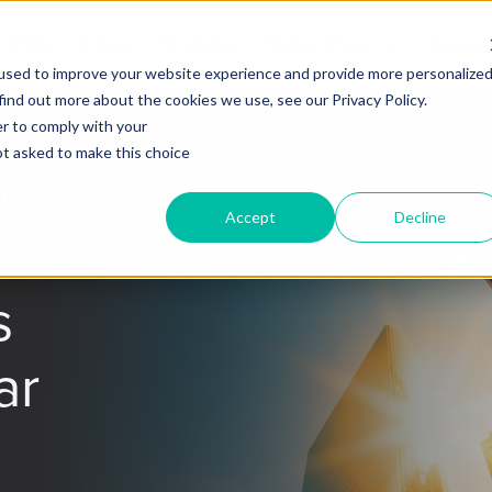
Firme
Equipe
Stratégies
Gestion Privée
Blogue
used to improve your website experience and provide more personalize
find out more about the cookies we use, see our Privacy Policy.
er to comply with your
not asked to make this choice
ne
Accept
Decline
e :
s
ar