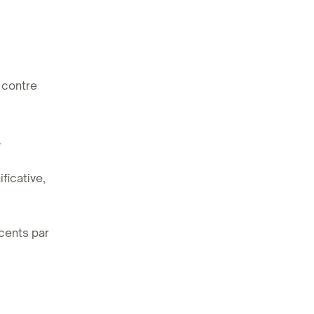
, contre
.
ficative,
 cents par