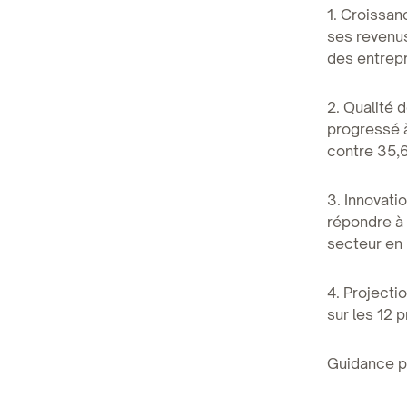
1. Croissa
ses revenus
des entrep
2. Qualité 
progressé à
contre 35,6
3. Innovati
répondre à
secteur en 
4. Projecti
sur les 12 p
Guidance po