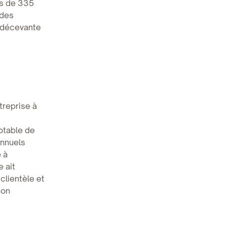
es de 335
 des
e décevante
treprise à
otable de
annuels
 à
 ait
clientèle et
non