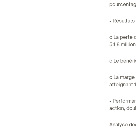
pourcentag
• Résultats 
o La perte 
54,8 million
o Le bénéfi
o La marge 
atteignant 
• Performan
action, dou
Analyse des