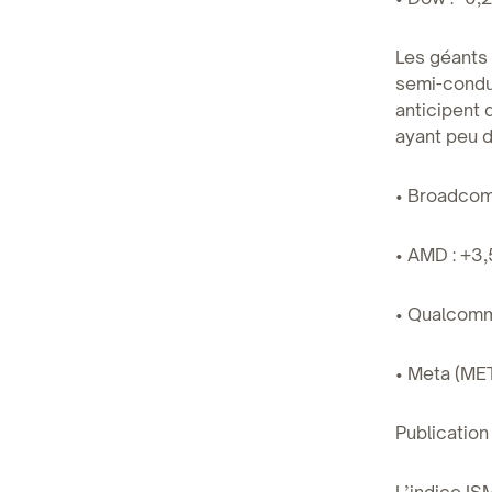
Les géants
semi-condu
anticipent 
ayant peu d
• Broadcom 
• AMD : +3,
• Qualcomm
• Meta (MET
Publication