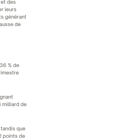
 et des
r leurs
nts générant
hausse de
 36 % de
trimestre
ignant
 milliard de
 tandis que
2 points de