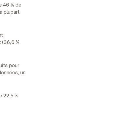
e 46 % de
a plupart
nt
x (36,6 %
uits pour
données, un
e 22,5 %