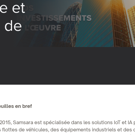
e et
s de
uilles en bref
015, Samsara est spécialisée dans les solutions IoT et IA 
 flottes de véhicules, des équipements industriels et des 