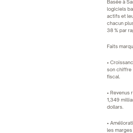
Basée à Sa
logiciels b
actifs et l
chacun plu
38 % par ra
Faits marq
• Croissanc
son chiffre
fiscal.
• Revenus r
1,349 milli
dollars.
• Améliorat
les marges 