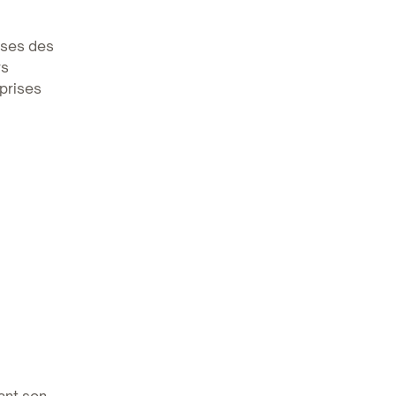
sses des
rs
eprises