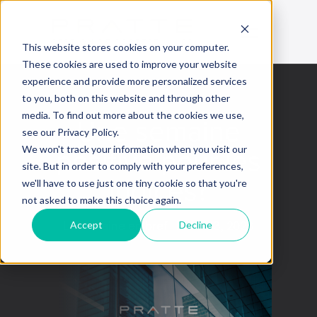
This website stores cookies on your computer.
These cookies are used to improve your website
experience and provide more personalized services
to you, both on this website and through other
media. To find out more about the cookies we use,
Une semaine
see our Privacy Policy.
positive pour les
We won't track your information when you visit our
site. But in order to comply with your preferences,
indices?
we'll have to use just one tiny cookie so that you're
not asked to make this choice again.
Accept
Decline
La semaine en bref
March 3, 2023