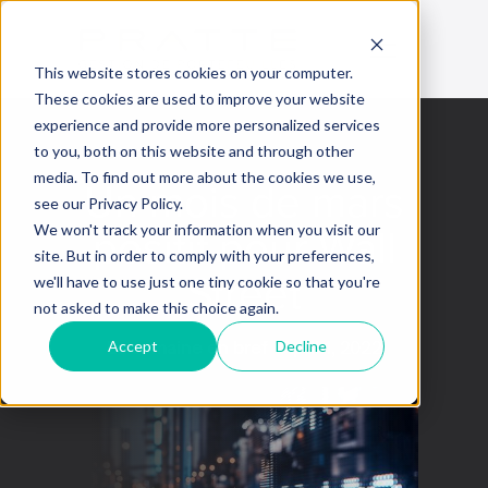
This website stores cookies on your computer.
These cookies are used to improve your website
experience and provide more personalized services
to you, both on this website and through other
media. To find out more about the cookies we use,
Un mois de mars
see our Privacy Policy.
positif pour Wall
We won't track your information when you visit our
site. But in order to comply with your preferences,
Street
we'll have to use just one tiny cookie so that you're
not asked to make this choice again.
Accept
Decline
La semaine en bref
April 1, 2022